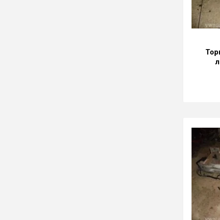
Тор
л