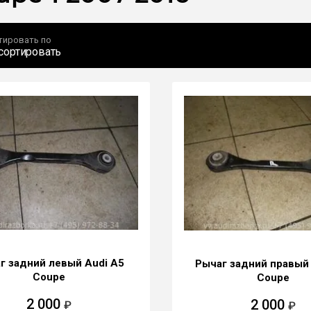
тировать по
сортировать
г задний левый Audi A5
Рычаг задний правый 
Coupe
Coupe
2 000
2 000