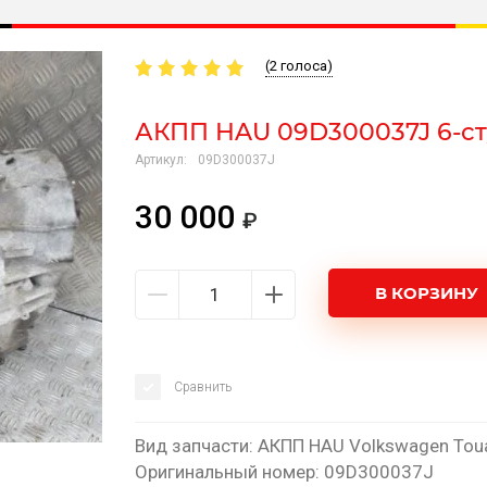
(2 голоса)
АКПП HAU 09D300037J 6-ст
Артикул:
09D300037J
30 000
В КОРЗИНУ
Сравнить
Вид запчасти: АКПП HAU Volkswagen Tou
Оригинальный номер: 09D300037J