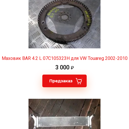
Маховик BAR 4.2 L 07C105323H для VW Touareg 2002-2010
3 000
Предзаказ