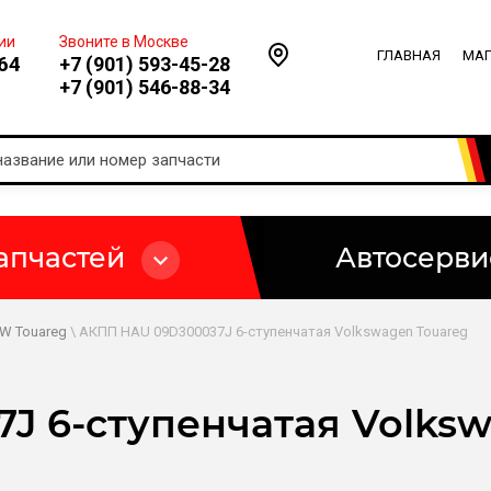
ии
Звоните в Москве
ГЛАВНАЯ
МА
64
+7 (901) 593-45-28
+7 (901) 546-88-34
апчастей
Автосерви
W Touareg
\ АКПП HAU 09D300037J 6-ступенчатая Volkswagen Touareg
 6-ступенчатая Volksw